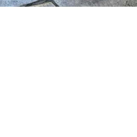
à venir
DEPUIS 2000 🎺
LA FANFARE
A propo
Los Teoporos est la fanfare
Fondée en 2000
, elle com
membres permanents, et p
– des carabins, mais pas q