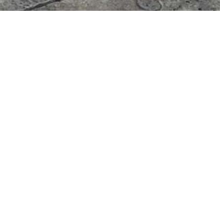
s
 de la faculté de médecine de Bordeaux.
pte aujourd'hui une vingtaine de
lus de soixante membres occasionnels
ue…