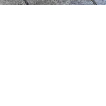
AGENDA
Evènements 
18 SEPTEMBRE 2026 → 20 SEPTEMBRE
Anniversaire Vashfol
Rouen, précisément La petite Bouverie
INTERFANF