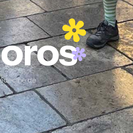
oros
médecine de