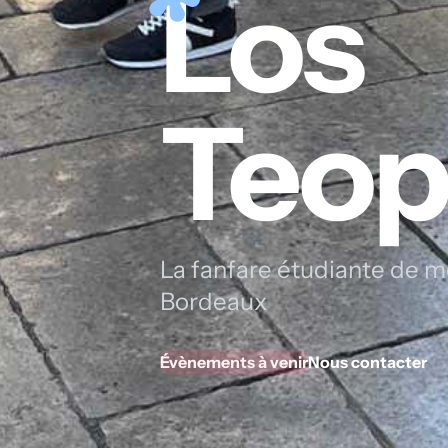
Los
Teop
La fanfare étudiante de 
Bordeaux
Évènements à venir
Nous contacter